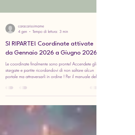
caracarissimame
4 gen
Tempo di lettura: 3 min
SI RIPARTE! Coordinate attivate
da Gennaio 2026 a Giugno 2026
Le coordinate finalmente sono pronte! Accendete gli
stargate e partite ricordandovi di non saltare alcun
portale ma attraversarli in ordine ! Per il manuale delle
istruzioni cliccare qui ⬇️ PORTALI TRACCIA DI LETTURA
GENNAIO/GIUGNO 2026 Portale in lega di
mercurio Mercurio, noto anche come Ermes, è
identificato con i sandali alati e la bacchetta a due
serpenti. è il messaggero degli dei e come tale anche
un viaggiatore. Leggi un libro in cui si faccia