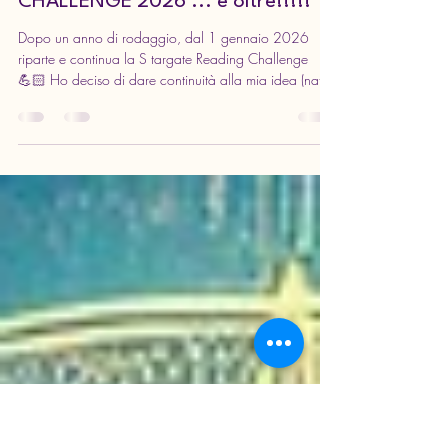
25 dic 2025
Tempo di lettura: 2 min
UNO STARGATE TRA LIBRI E
SOGNI: READING BOOK
CHALLENGE 2026 ... e oltre!!!!!
Dopo un anno di rodaggio, dal 1 gennaio 2026
riparte e continua la S targate Reading Challenge
💪🏻 Ho deciso di dare continuità alla mia idea (nata
a fine 2024 e messa in campo nel 2025) lavorando
sugli ingranaggi che ritengo possano contribuire a
migliorarne il funzionamento anno per anno. Per il
2026, gli Stargate sono già attivi ma saranno
aggiornati 😎 Ecco gli aggiornamenti in fase
d'installazione ⬇️ STARGATE KEY in lega Si accede
tramite gruppo fb e si giocherà sia