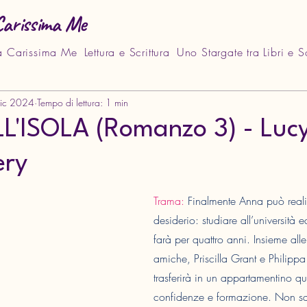
Carissima Me
a Carissima Me
Lettura e Scrittura
Uno Stargate tra Libri e 
dic 2024
Tempo di lettura: 1 min
L'ISOLA (Romanzo 3) - Luc
ry
Trama:
 Finalmente Anna può real
desiderio: studiare all’università 
farà per quattro anni. Insieme all
amiche, Priscilla Grant e Philipp
trasferirà in un appartamentino q
confidenze e formazione. Non sa