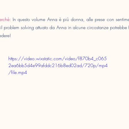
erché:
 In questo volume Anna è più donna, alle prese con sentiment
il problem solving attuato da Anna in alcune circostanze potrebbe fa
edere!
https://video.wixstatic.com/video/f870b4_c065
2ea6bb5d4e99afddc216b8ed02ad/720p/mp4
/file.mp4