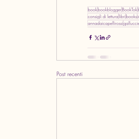
book
bookblogger
BookTok
consigli di lettura
libri
books
i
annadaicapellirossi
gallucci
Post recenti