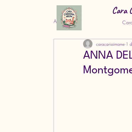
Cara 
All Posts
Car
caracarissimame
1 
ANNA DEL
Montgome