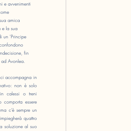
ni e avvenimenti 
come 
 sua amica 
 e la sua 
di un 'Principe 
t confondono 
indecisione, fin 
na ad Avonlea.
 ci accompagna in 
ativo: non è solo 
n calessi o treni 
o comporta essere 
 ma c’è sempre un 
 impiegherà quattro 
a soluzione al suo 