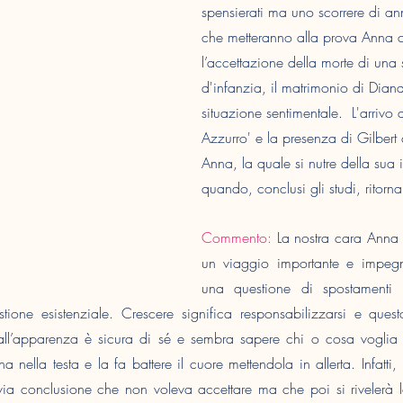
spensierati ma uno scorrere di an
che metteranno alla prova Anna 
l’accettazione della morte di una
d'infanzia, il matrimonio di Diana
situazione sentimentale.  L'arrivo 
Azzurro' e la presenza di Gilber
Anna, la quale si nutre della sua 
quando, conclusi gli studi, ritor
Commento: 
La nostra cara Anna
un viaggio importante e impegn
una questione di spostamenti i
ione esistenziale. Crescere significa responsabilizzarsi e quest
all’apparenza è sicura di sé e sembra sapere chi o cosa voglia
 nella testa e la fa battere il cuore mettendola in allerta. Infatti,
via conclusione che non voleva accettare ma che poi si rivelerà l