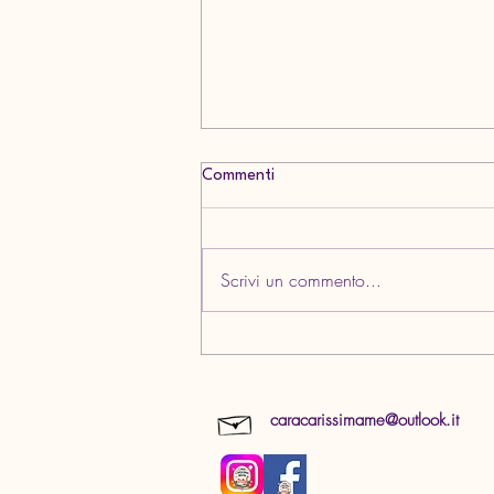
Commenti
Scrivi un commento...
SI RIPARTE! Coordinate
attivate da Gennaio 2026 a
Giugno 2026
caracarissimame@outlook.it