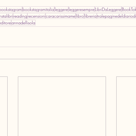
bookstagram
bookstagramitalia
leggere
leggeresempre
LibriDaLeggere
BookTok
nstalibri
reading
recensioni
caracarissimame
libro
libreria
tralepaginedeldiario
editore
annadellisola