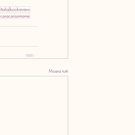
Italia
bookreview
dicaracarissimame
Mostra tutti