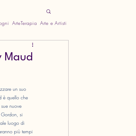
Sogni
ArteTerapia
Arte e Artisti
y Maud
izzare un suo 
ed è quello che 
e sue nuove 
a Gordon, si 
uale luogo di 
ranno più tempi 