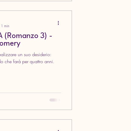
: 1 min
 (Romanzo 3) -
gomery
llo che farà per quattro anni.