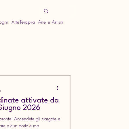
Sogni
ArteTerapia
Arte e Artisti
n
inate attivate da
Giugno 2026
pronte! Accendete gli stargate e
tare alcun portale ma