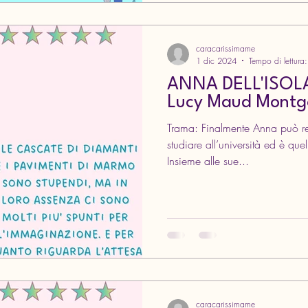
caracarissimame
1 dic 2024
Tempo di lettura
ANNA DELL'ISOLA
Lucy Maud Mont
Trama: Finalmente Anna può realizzare un suo desiderio:
studiare all’università ed è que
Insieme alle sue...
caracarissimame