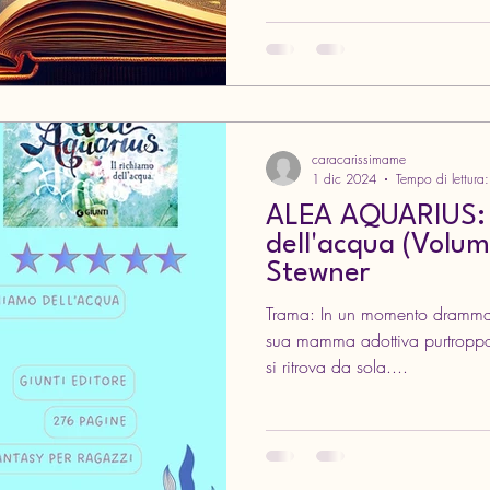
caracarissimame
1 dic 2024
Tempo di lettura
ALEA AQUARIUS: I
dell'acqua (Volum
Stewner
Trama: In un momento drammatico della sua vita, in cui la
sua mamma adottiva purtroppo è 
si ritrova da sola....