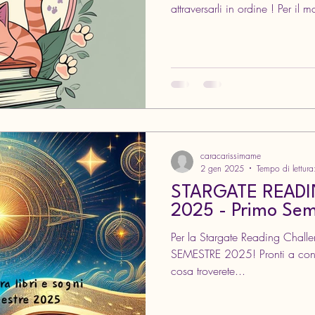
attraversarli in ordine ! Per il 
qui ⬇️ PORTALI TRACCIA D
2026 Portale in lega di mercu
Ermes, è identificato con i san
serpenti. è il messaggero degl
viaggiatore. Leggi un libro in c
viaggio
caracarissimame
2 gen 2025
Tempo di lettura
STARGATE READ
2025 - Primo Se
Per la Stargate Reading Chall
SEMESTRE 2025! Pronti a confr
cosa troverete...