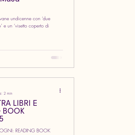
’ e un ‘visetto coperto di
a: 2 min
RA LIBRI E
G BOOK
5
 SOGNI: READING BOOK