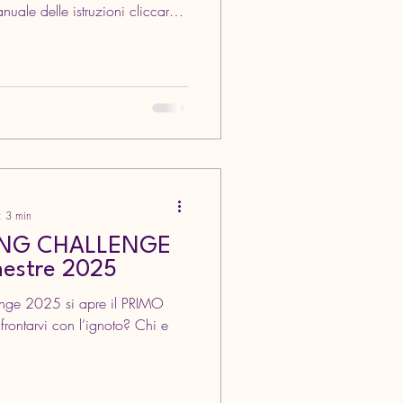
manuale delle istruzioni cliccare
I LETTURA GENNAIO/GIUGNO
rio Mercurio, noto anche come
dali alati e la bacchetta a due
i dei e come tale anche un
ui si faccia riferimento a un
: 3 min
ING CHALLENGE
mestre 2025
enge 2025 si apre il PRIMO
ontarvi con l’ignoto? Chi e