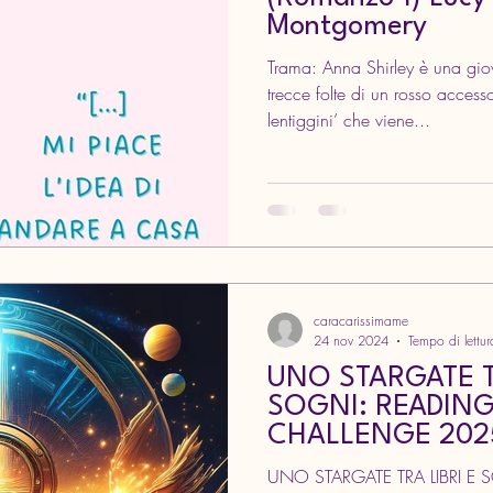
Montgomery
Trama: Anna Shirley è una giovane undicenne con ‘due
trecce folte di un rosso accesso
lentiggini’ che viene...
caracarissimame
24 nov 2024
Tempo di lettur
UNO STARGATE T
SOGNI: READIN
CHALLENGE 202
UNO STARGATE TRA LIBRI E