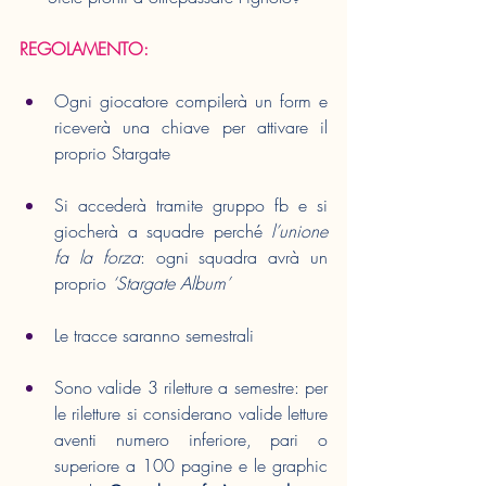
REGOLAMENTO:
Ogni giocatore compilerà un form e 
riceverà una chiave per attivare il 
proprio Stargate
Si accederà tramite gruppo fb e si 
giocherà a squadre perché 
l’unione 
fa la forza
: ogni squadra avrà un 
proprio 
‘Stargate Album’
Le tracce saranno semestrali
Sono valide 3 riletture a semestre: per 
le riletture si considerano valide letture 
aventi numero inferiore, pari o 
superiore a 100 pagine e le graphic 