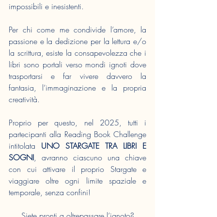
impossibili e inesistenti.
Per chi come me condivide l’amore, la 
passione e la dedizione per la lettura e/o 
la scrittura, esiste la consapevolezza che i 
libri sono portali verso mondi ignoti dove 
trasportarsi e far vivere davvero la 
fantasia, l’immaginazione e la propria 
creatività.
Proprio per questo, nel 2025, tutti i 
partecipanti alla Reading Book Challenge 
intitolata 
UNO STARGATE TRA LIBRI E 
SOGNI
, avranno ciascuno una chiave 
con cui attivare il proprio Stargate e 
viaggiare oltre ogni limite spaziale e 
temporale, senza confini!
Siete pronti a oltrepassare l’ignoto?