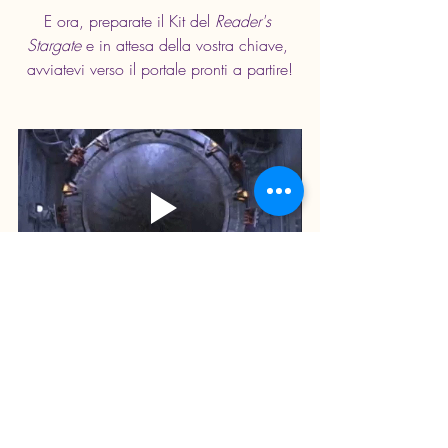
E ora, preparate il Kit del 
Reader's 
Stargate
 e in attesa della vostra chiave, 
avviatevi verso il portale pronti a partire!
book
bookblogger
BookTok
bookstagram
bookstagramitalia
leggere
leggeresempre
LibriDaLeggere
BookTokItalia
bookreview
consigli di lettura
libri
books
instalibri
reading
recensioni
caracarissimame
libro
libreria
unostargatetralibriesogni
writer
readingbookchallenge
leggerechepassione