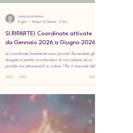
caracarissimame
4 gen
Tempo di lettura: 3 min
SI RIPARTE! Coordinate attivate
da Gennaio 2026 a Giugno 2026
Le coordinate finalmente sono pronte! Accendete gli
stargate e partite ricordandovi di non saltare alcun
portale ma attraversarli in ordine ! Per il manuale delle
istruzioni cliccare qui ⬇️ PORTALI TRACCIA DI LETTURA
GENNAIO/GIUGNO 2026 Portale in lega di
mercurio Mercurio, noto anche come Ermes, è
identificato con i sandali alati e la bacchetta a due
serpenti. è il messaggero degli dei e come tale anche
un viaggiatore. Leggi un libro in cui si faccia
riferimento a un viaggio