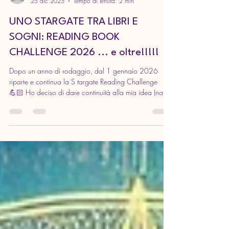
caracarissimame
25 dic 2025
Tempo di lettura: 2 min
UNO STARGATE TRA LIBRI E
SOGNI: READING BOOK
CHALLENGE 2026 ... e oltre!!!!!
Dopo un anno di rodaggio, dal 1 gennaio 2026
riparte e continua la S targate Reading Challenge
💪🏻 Ho deciso di dare continuità alla mia idea (nata
a fine 2024 e messa in campo nel 2025) lavorando
sugli ingranaggi che ritengo possano contribuire a
migliorarne il funzionamento anno per anno. Per il
2026, gli Stargate sono già attivi ma saranno
aggiornati 😎 Ecco gli aggiornamenti in fase
d'installazione ⬇️ STARGATE KEY in lega Si accede
tramite gruppo fb e si giocherà sia